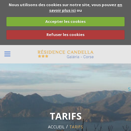
Nous utilisons des cookies sur notre site, vous pouvez
en
savoir plus ici
ou
Accepter les cookies
Refuser les cookies
BACK
NOUS CONTACTER
S
RÉSERVATION
TARIFS
ACCUEIL
TARIFS