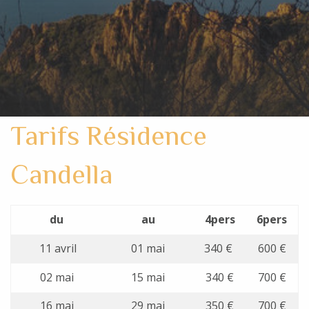
Tarifs Résidence
Candella
du
au
4pers
6pers
11 avril
01 mai
340 €
600 €
02 mai
15 mai
340 €
700 €
16 mai
29 mai
350 €
700 €