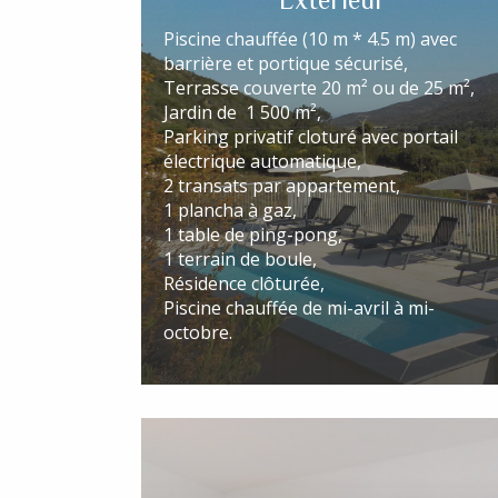
Piscine chauffée (10 m * 4.5 m) avec
barrière et portique sécurisé,
Terrasse couverte 20 m² ou de 25 m²,
Jardin de 1 500 m²,
Parking privatif cloturé avec portail
électrique automatique,
2 transats par appartement,
1 plancha à gaz,
1 table de ping-pong,
1 terrain de boule,
Résidence clôturée,
Piscine chauffée de mi-avril à mi-
octobre.