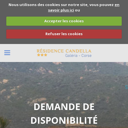
Nous utilisons des cookies sur notre site, vous pouvez
en
savoir plus ici
ou
Accepter les cookies
Refuser les cookies
BACK
NOUS CONTACTER
S
RÉSERVATION
DEMANDE DE
DISPONIBILITÉ